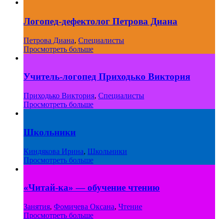
Логопед-дефектолог Петрова Диана
Петрова Диана
,
Специалисты
Просмотреть больше
Учитель-логопед Приходько Виктория
Приходько Виктория
,
Специалисты
Просмотреть больше
Школьники
Киндякова Ирина
,
Школьники
Просмотреть больше
«Читай-ка» — обучение чтению
Занятия
,
Фомичева Оксана
,
Чтение
Просмотреть больше