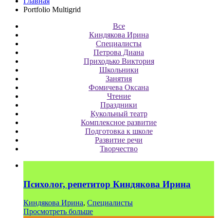
Главная
Portfolio Multigrid
Все
Киндякова Ирина
Специалисты
Петрова Диана
Приходько Виктория
Школьники
Занятия
Фомичева Оксана
Чтение
Праздники
Кукольный театр
Комплексное развитие
Подготовка к школе
Развитие речи
Творчество
Психолог, репетитор Киндякова Ирина
Киндякова Ирина
,
Специалисты
Просмотреть больше