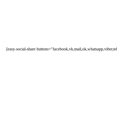
[easy-social-share buttons="facebook,vk,mail,ok,whatsapp,viber,t